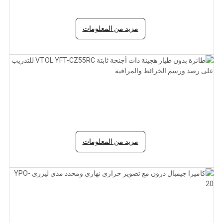
مزيد من المعلومات
طائرة بدون طيار هجينة ذات أجنحة ثابتة VTOL YFT-
CZ55RC للتدريب على رصد ورسم الخرائط والمراقبة
مزيد من المعلومات
كاميرا جيمبال درون مع تصوير حراري نهاري ومحدد مدى
ليزري YPO-20