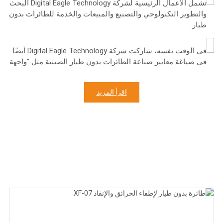
تشمل الأعمال الرئيسية لشركة Digital Eagle Technology البحث
والتطوير التكنولوجي والتصنيع والمبيعات والخدمة للطائرات بدون
طيار
في الوقت نفسه، شاركت شركة Digital Eagle Technology أيضًا
في صياغة معايير صناعة الطائرات بدون طيار الصينية مثل "واجهة
اقرأ المزيد
​​​​​​​​​​​​​​منتجات البيع الساخنة
Digital Eagle، الشركة المصنعة الشاملة للطائرات بدون طيار مع التصنيع
والتدريب والبحث والتطوير
طائرة بدون طيار لإطفاء الحرائق والإنقاذ XF-07