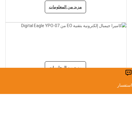
مزيد من المعلومات
كاميرا جيمبال إلكترونية بتقنية EO من Digital Eagle YPO-
07
مزيد من المعلومات
استفسار
خدمات OEM/ODM
المتخصصة