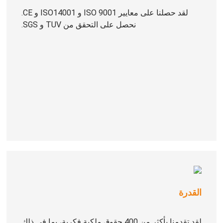
لقد حصلنا على معايير ISO 9001 و ISO14001 و CE.
نحصل على التحقق من TUV و SGS.
القدرة
لقد تقدمنا ​​بأكثر من 400 حقوق ملكية فكرية، بما في ذلك