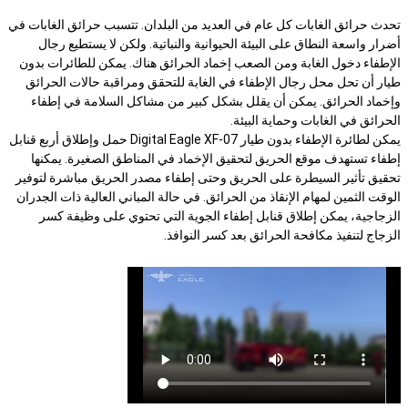
تحدث حرائق الغابات كل عام في العديد من البلدان. تتسبب حرائق الغابات في
أضرار واسعة النطاق على البيئة الحيوانية والنباتية. ولكن لا يستطيع رجال
الإطفاء دخول الغابة ومن الصعب إخماد الحرائق هناك. يمكن للطائرات بدون
طيار أن تحل محل رجال الإطفاء في الغابة للتحقق ومراقبة حالات الحرائق
وإخماد الحرائق. يمكن أن يقلل بشكل كبير من مشاكل السلامة في إطفاء
الحرائق في الغابات وحماية البيئة.
يمكن لطائرة الإطفاء بدون طيار Digital Eagle XF-07 حمل وإطلاق أربع قنابل
إطفاء تستهدف موقع الحريق لتحقيق الإخماد في المناطق الصغيرة. يمكنها
تحقيق تأثير السيطرة على الحريق وحتى إطفاء مصدر الحريق مباشرة لتوفير
الوقت الثمين لمهام الإنقاذ من الحرائق. في حالة المباني العالية ذات الجدران
الزجاجية، يمكن إطلاق قنابل إطفاء الجوية التي تحتوي على وظيفة كسر
الزجاج لتنفيذ مكافحة الحرائق بعد كسر النوافذ.