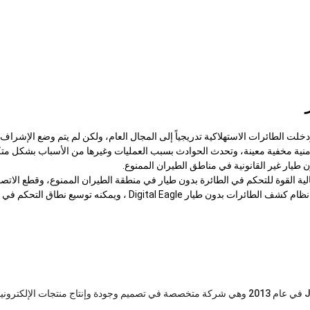
دخلت الطائرات الاستهلاكية تدريجياً إلى المجال العام، ولكن لم يتم وضع الإشرا
أمنية مخفية معينة، وتحدث الحوادث بسبب العمليات وغيرها من الأسباب بشكل متكر
 طيار غير القانونية في مناطق الطيران الممنوع.
Digital Eag موجات كهرومغناطيسية عالية القوة للتحكم في الطائرة بدون طيار في منطقة الطيران الممنوع، وقطع ا
بدون طيار والتحكم عن بعد على مسافة بعيدة لضمان أمن المجال الجوي. يدعمه نظام كشف الطائرات بدون طيار le
تأسست شركة Jiangsu Digital Eagle Technology Development Co.، Ltd في عام 2013 وهي شركة متخصصة في تصميم وجودة وإنتاج منت