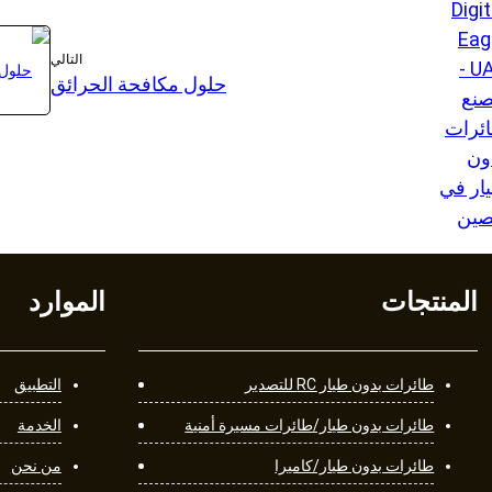
Digit
Eag
التالي
UAV -
حلول مكافحة الحرائق
نع
ئرات
ون
ار في
صين
المنتجات
الموارد
طائرات بدون طيار RC للتصدير
التطبيق
طائرات بدون طيار/طائرات مسيرة أمنية
الخدمة
طائرات بدون طيار/كاميرا
من نحن