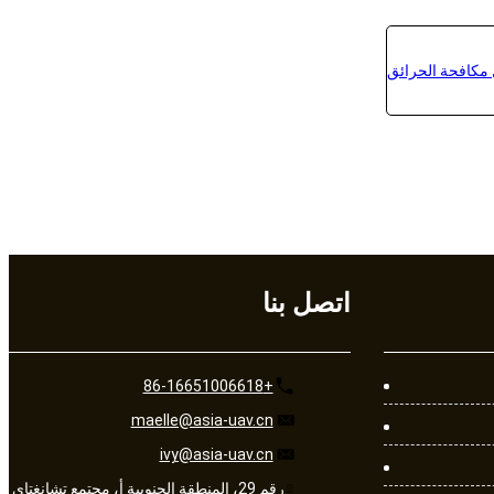
اتصل بنا
+86-16651006618
maelle@asia-uav.cn
ivy@asia-uav.cn
رقم 29، المنطقة الجنوبية أ، مجتمع تشانغتاي