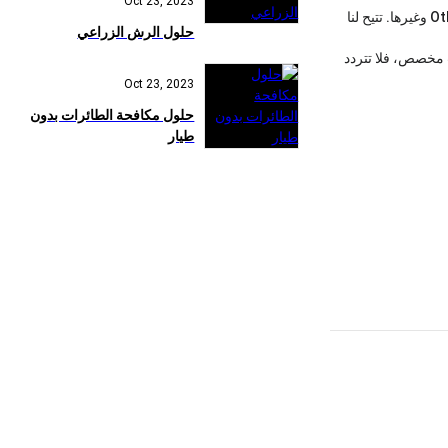
Oct 23, 2023
وغيرها. نحن موجودون في / من الصين مع وصول مريح للنقل. بفضل جودة المنتجات الجيدة والأسعار التنافسية والخدمة الممتازة، حققت منتجاتنا شعبية في Others وغيرها. تتيح لنا
حلول الرش الزراعي
ب مخصص، فلا تتردد
Oct 23, 2023
حلول مكافحة الطائرات بدون
طيار