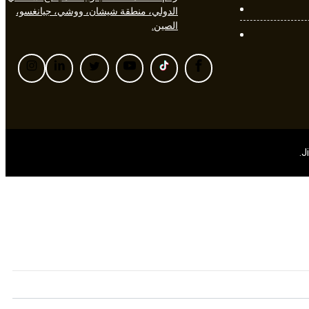
الدولي، منطقة شيشان، ووشي، جيانغسو،
الصين.